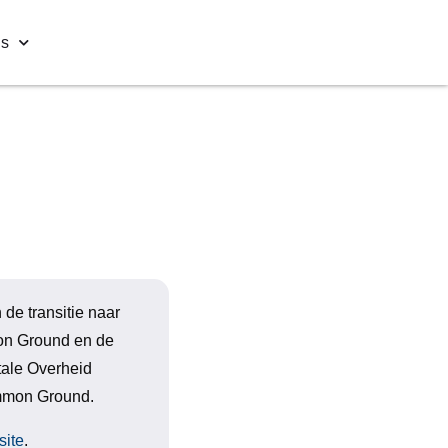
ns
de transitie naar
mon Ground en de
tale Overheid
Common Ground.
site
.