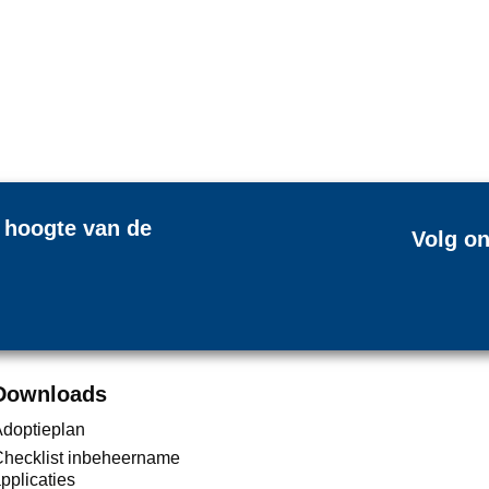
e hoogte van de
Volg on
Downloads
doptieplan
hecklist inbeheername
pplicaties