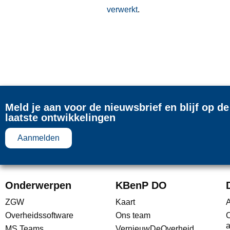
verwerkt
.
Meld je aan voor de nieuwsbrief en blijf op d
laatste ontwikkelingen
Aanmelden
Onderwerpen
KBenP DO
ZGW
Kaart
A
Overheidssoftware
Ons team
C
a
MS Teams
VernieuwDeOverheid