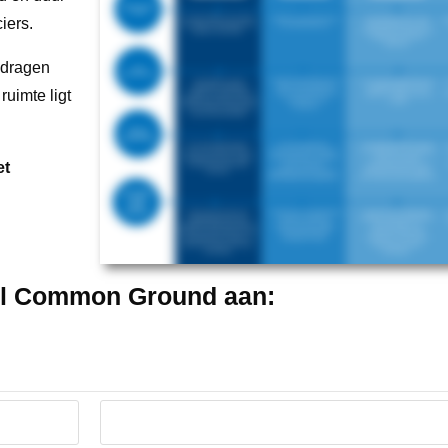
iers.
jdragen
uimte ligt
et
el Common Ground aan: