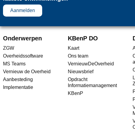
Aanmelden
Onderwerpen
KBenP DO
ZGW
Kaart
A
Overheidssoftware
Ons team
C
a
MS Teams
VernieuwDeOverheid
Vernieuw de Overheid
Nieuwsbrief
L
Aanbesteding
Opdracht
Informatiemanagement
Implementatie
KBenP