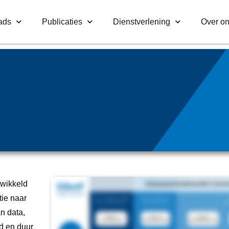
ads
Publicaties
Dienstverlening
Over o
mode
nd
twikkeld
tie naar
n data,
d en duur