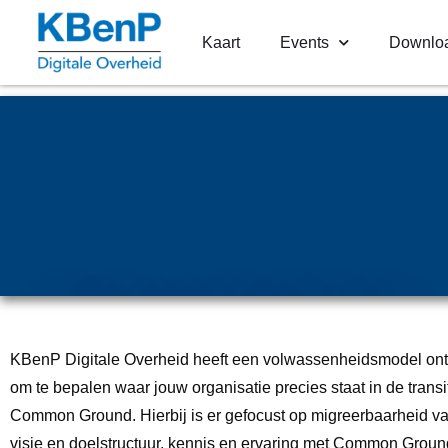
Kaart
Events
Downlo
Volwassenheids
l Common Grou
KBenP Digitale Overheid heeft een volwassenheidsmodel on
om te bepalen waar jouw organisatie precies staat in de transi
Common Ground. Hierbij is er gefocust op migreerbaarheid va
visie en doelstructuur, kennis en ervaring met Common Groun