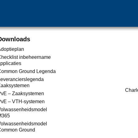
Downloads
doptieplan
hecklist inbeheername
pplicaties
Common Ground Legenda
everancierslegenda
Zaaksystemen
Charl
PvE – Zaaksystemen
PvE – VTH-systemen
Volwassenheidsmodel
M365
Volwassenheidsmodel
Common Ground