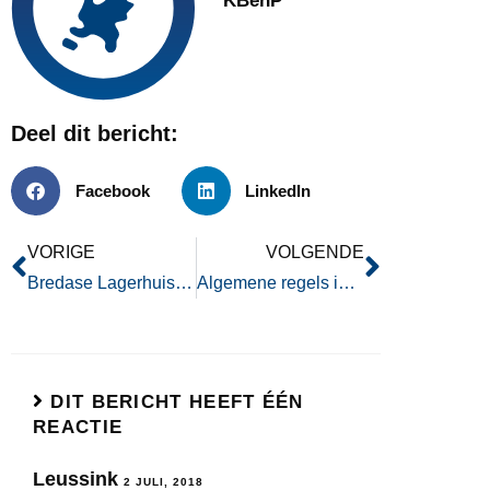
KBenP
Deel dit bericht:
Facebook
LinkedIn
VORIGE
VOLGENDE
Bredase Lagerhuis Zaakgericht werken – Draw up!
Algemene regels inzake het elektronisch verkeer in het publieke domein en inzake de generieke digitale infrastructuur (Wet digitale overheid) | Tweede Kamer der Staten-Generaal
DIT BERICHT HEEFT ÉÉN
REACTIE
Leussink
2 JULI, 2018