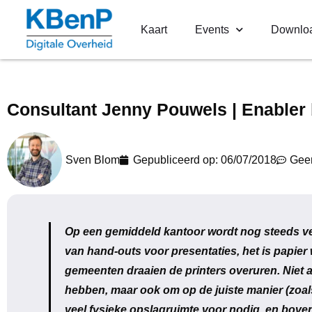
Kaart
Events
Downlo
Consultant Jenny Pouwels | Enabler 
Sven Blom
Gepubliceerd op:
06/07/2018
Geen
Op een gemiddeld kantoor wordt nog steeds vee
van hand-outs voor presentaties, het is papier
gemeenten draaien de printers overuren. Niet 
hebben, maar ook om op de juiste manier (zoals 
veel fysieke opslagruimte voor nodig, en bove