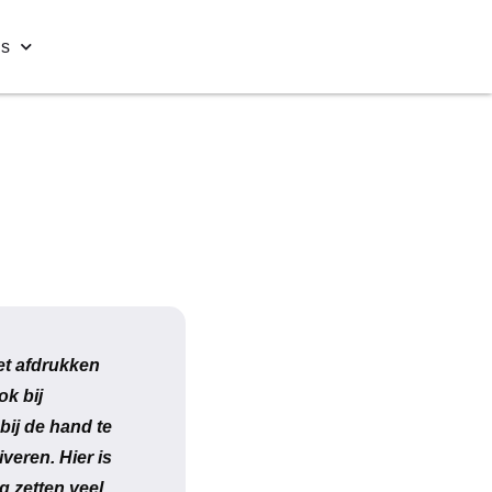
ns
et afdrukken
ok bij
ij de hand te
veren. Hier is
g zetten veel