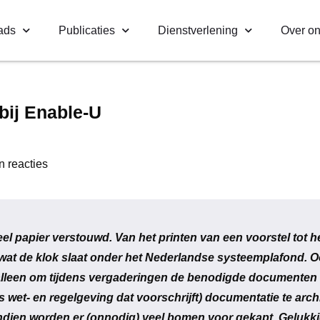
ads
Publicaties
Dienstverlening
Over o
bij Enable-U
 reacties
l papier verstouwd. Van het printen van een voorstel tot h
 wat de klok slaat onder het Nederlandse systeemplafond. O
alleen om tijdens vergaderingen de benodigde documenten b
wet- en regelgeving dat voorschrijft) documentatie te archi
ndien worden er (onnodig) veel bomen voor gekapt. Gelukki